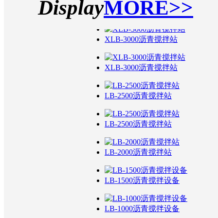
Display
MORE>>
XLB-3000沥青搅拌站
LB-2500沥青搅拌站
LB-2500沥青搅拌站
LB-2000沥青搅拌站
LB-1500沥青搅拌设备
LB-1000沥青搅拌设备