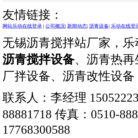
友情链接：
网站乐动在线登录
|
公司概况
|
新闻动态
|
沥青设备
|
乐动在线登
无锡沥青搅拌站厂家，乐
沥青搅拌设备
、沥青热再
厂拌设备、沥青改性设备
联系人：李经理 1505222311
88881718 传真：0510-
17768300588