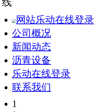
网站乐动在线登录
公司概况
新闻动态
沥青设备
乐动在线登录
联系我们
1