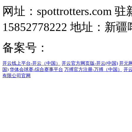
网址：spottrotters.
15852778222 地址：
备案号：
开云线上平台-开云（中国）
开云官方网页版-开云(中国)
开元
国)
华体会球赛-综合赛事平台
万搏官方注册-万搏（中国）
开云
有限公司官网