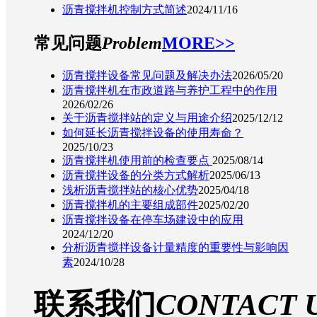
沥青搅拌机控制方式简述
2024/11/16
XLB-3000沥青搅拌站
常见问题
Problem
MORE>>
XLB-3000沥青搅拌站
沥青搅拌设备常见问题及解决办法
2026/05/20
沥青搅拌机在市政道路与养护工程中的作用
LB-2500沥青搅拌站
2026/02/26
关于沥青搅拌站的定义与用途介绍
2025/12/12
如何延长沥青搅拌设备的使用寿命？
LB-2500沥青搅拌站
2025/10/23
沥青搅拌机使用前的检查要点
2025/08/14
沥青搅拌设备的分类方式解析
2025/06/13
LB-2000沥青搅拌站
浅析沥青搅拌站的核心优势
2025/04/18
沥青搅拌机的主要组成部件
2025/02/20
沥青搅拌设备在停车场建设中的应用
LB-1500沥青搅拌设备
2024/12/20
分析沥青搅拌设备计量精度的重要性与影响因
素
2024/10/28
LB-1000沥青搅拌设备
联系我们
CONTACT 