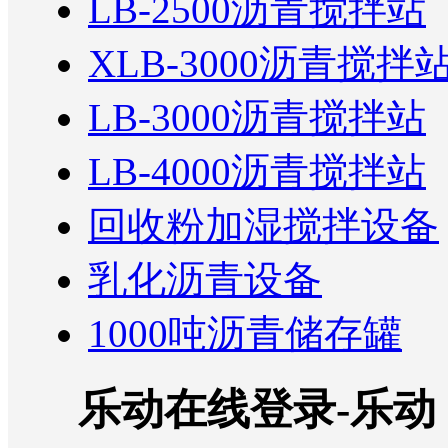
LB-2500沥青搅拌站
XLB-3000沥青搅拌
LB-2000沥青搅拌站
LB-3000沥青搅拌站
LB-4000沥青搅拌站
回收粉加湿搅拌设备
LB-3000沥青搅拌站
乳化沥青设备
1000吨沥青储存罐
1000吨沥青储存罐
LB-4000沥青搅拌站
乐动在线登录-乐
XLB-3000沥青搅拌站