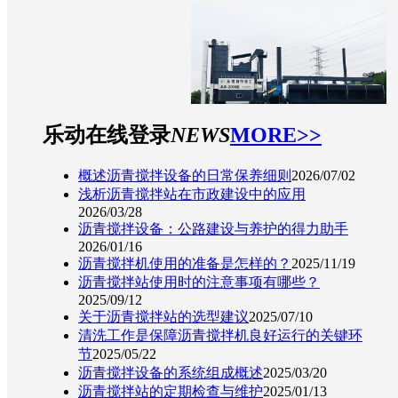
LB-2000沥青搅拌站
乐动在线登录
NEWS
MORE>>
概述沥青搅拌设备的日常保养细则
2026/07/02
浅析沥青搅拌站在市政建设中的应用
2026/03/28
沥青搅拌设备：公路建设与养护的得力助手
2026/01/16
沥青搅拌机使用的准备是怎样的？
2025/11/19
LB-3000沥青搅拌站
沥青搅拌站使用时的注意事项有哪些？
2025/09/12
关于沥青搅拌站的选型建议
2025/07/10
1000吨沥青储存罐
清洗工作是保障沥青搅拌机良好运行的关键环
节
2025/05/22
LB-4000沥青搅拌站
沥青搅拌设备的系统组成概述
2025/03/20
沥青搅拌站的定期检查与维护
2025/01/13