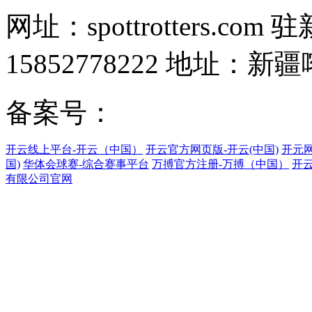
网址：spottrotters.
15852778222 地址：
备案号：
开云线上平台-开云（中国）
开云官方网页版-开云(中国)
开元
国)
华体会球赛-综合赛事平台
万搏官方注册-万搏（中国）
开云
有限公司官网