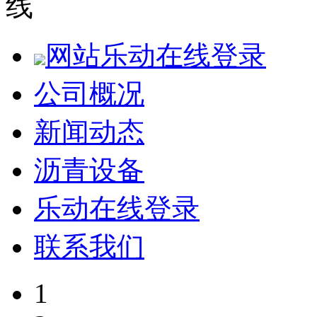
网站乐动在线登录
公司概况
新闻动态
沥青设备
乐动在线登录
联系我们
1