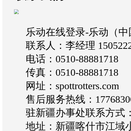
乐动在线登录-乐动（中
联系人：李经理 150522231
电话：0510-88881718
传真：0510-88881718
网址：spottrotters.com
售后服务热线：17768300
驻新疆办事处联系方式：158
地址：新疆喀什市江域小区