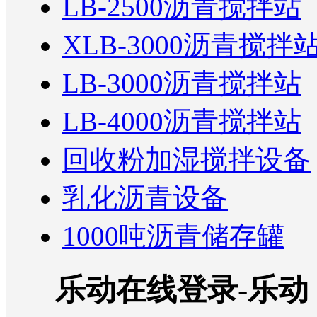
LB-2500沥青搅拌站
XLB-3000沥青搅拌
LB-2000沥青搅拌站
LB-3000沥青搅拌站
LB-4000沥青搅拌站
回收粉加湿搅拌设备
LB-3000沥青搅拌站
乳化沥青设备
1000吨沥青储存罐
1000吨沥青储存罐
LB-4000沥青搅拌站
乐动在线登录-乐
XLB-3000沥青搅拌站