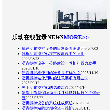
LB-2000沥青搅拌站
乐动在线登录
NEWS
MORE>>
概述沥青搅拌设备的日常保养细则
2026/07/02
浅析沥青搅拌站在市政建设中的应用
2026/03/28
沥青搅拌设备：公路建设与养护的得力助手
2026/01/16
沥青搅拌机使用的准备是怎样的？
2025/11/19
LB-3000沥青搅拌站
沥青搅拌站使用时的注意事项有哪些？
2025/09/12
关于沥青搅拌站的选型建议
2025/07/10
1000吨沥青储存罐
清洗工作是保障沥青搅拌机良好运行的关键环
节
2025/05/22
LB-4000沥青搅拌站
沥青搅拌设备的系统组成概述
2025/03/20
沥青搅拌站的定期检查与维护
2025/01/13