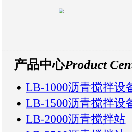
产品中心
Product Cen
LB-1000沥青搅拌设
LB-1500沥青搅拌设
LB-2000沥青搅拌站